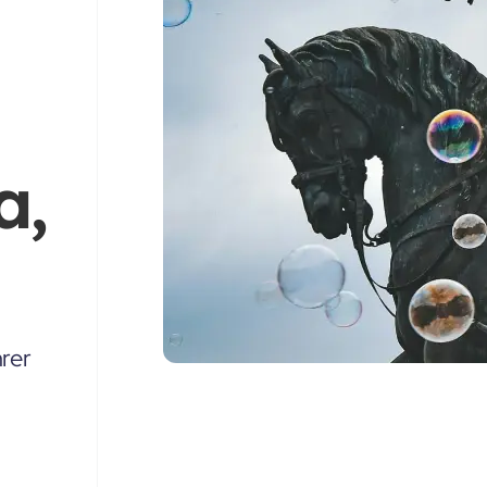
a,
rer