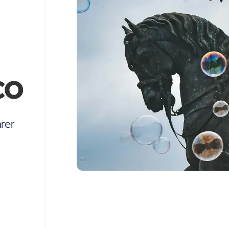
co
rer