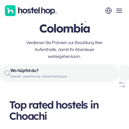
Choachí,
Colombia
Verdienen Sie Prämien zur Bezahlung Ihrer
Aufenthalte, damit Ihr Abenteuer
weitergehen kann.
Wo hüpfst du?
Überall • Jede Woche • Gäste hinzufügen
Top rated hostels in
Choachí