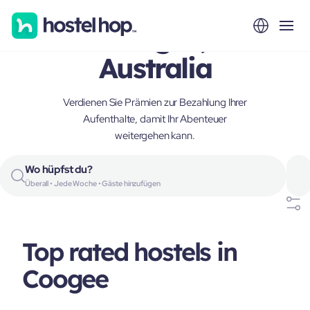
Coogee,
Australia
Verdienen Sie Prämien zur Bezahlung Ihrer
Aufenthalte, damit Ihr Abenteuer
weitergehen kann.
Wo hüpfst du?
Überall • Jede Woche • Gäste hinzufügen
Top rated hostels in
Coogee