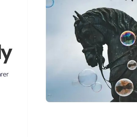
ly
rer