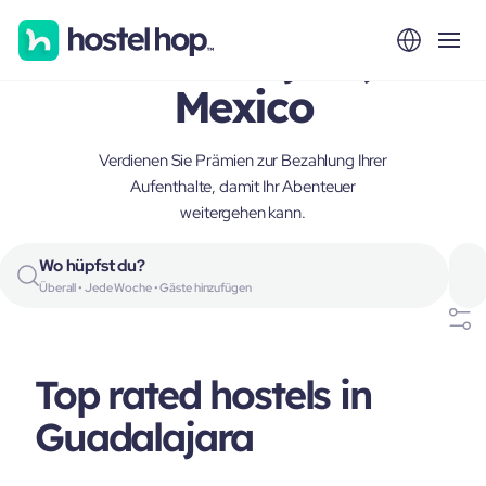
Guadalajara,
Mexico
Verdienen Sie Prämien zur Bezahlung Ihrer
Aufenthalte, damit Ihr Abenteuer
weitergehen kann.
Wo hüpfst du?
Überall • Jede Woche • Gäste hinzufügen
Top rated hostels in
Guadalajara