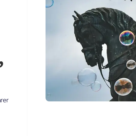
,
rer