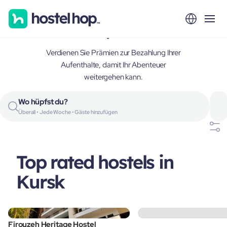
Kursk, Russia
Verdienen Sie Prämien zur Bezahlung Ihrer
Aufenthalte, damit Ihr Abenteuer
weitergehen kann.
Wo hüpfst du?
Überall • Jede Woche • Gäste hinzufügen
Top rated hostels in
Kursk
Firouzeh Heritage Hostel