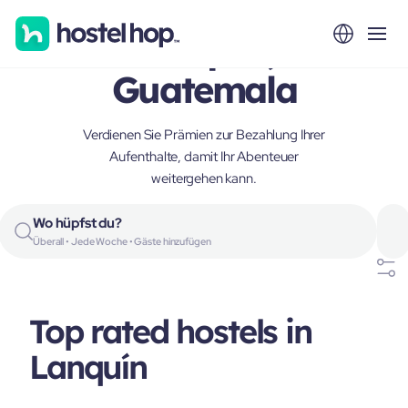
Lanquín,
Guatemala
Verdienen Sie Prämien zur Bezahlung Ihrer
Aufenthalte, damit Ihr Abenteuer
weitergehen kann.
Wo hüpfst du?
Überall • Jede Woche • Gäste hinzufügen
Top rated hostels in
Lanquín