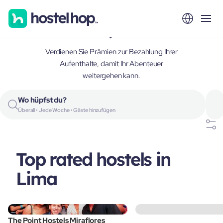
Lima, Peru
Verdienen Sie Prämien zur Bezahlung Ihrer
Aufenthalte, damit Ihr Abenteuer
weitergehen kann.
Wo hüpfst du?
Überall • Jede Woche • Gäste hinzufügen
Top rated hostels in
Lima
The Point Hostels Miraflores