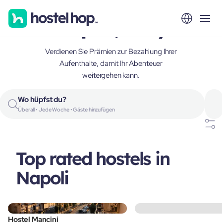
Napoli, Italy
Verdienen Sie Prämien zur Bezahlung Ihrer
Aufenthalte, damit Ihr Abenteuer
weitergehen kann.
Wo hüpfst du?
Überall • Jede Woche • Gäste hinzufügen
Top rated hostels in
Napoli
Hostel Mancini