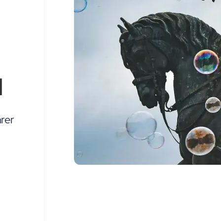
u
rer