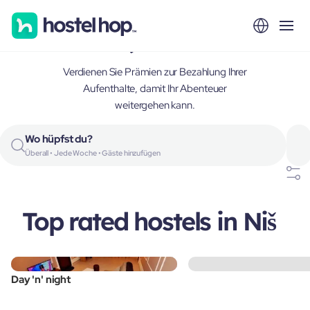
Niš, Serbia
Verdienen Sie Prämien zur Bezahlung Ihrer
Aufenthalte, damit Ihr Abenteuer
weitergehen kann.
Wo hüpfst du?
Überall • Jede Woche • Gäste hinzufügen
Top rated hostels in Niš
Day 'n' night