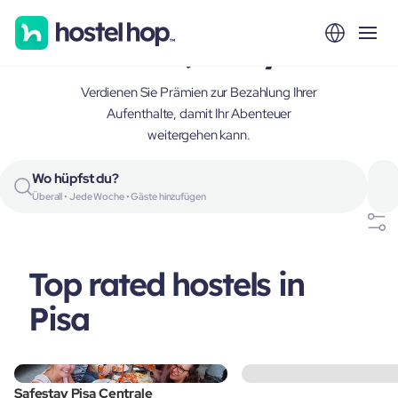
Pisa, Italy
Verdienen Sie Prämien zur Bezahlung Ihrer
Aufenthalte, damit Ihr Abenteuer
weitergehen kann.
Wo hüpfst du?
Überall • Jede Woche • Gäste hinzufügen
Top rated hostels in
Pisa
Safestay Pisa Centrale