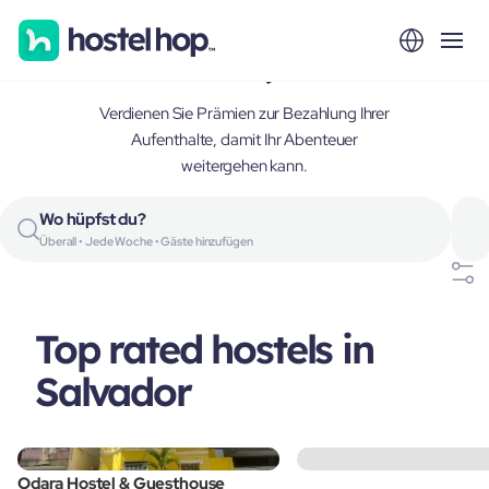
Salvador, Brazil
Verdienen Sie Prämien zur Bezahlung Ihrer
Aufenthalte, damit Ihr Abenteuer
weitergehen kann.
Wo hüpfst du?
Überall • Jede Woche • Gäste hinzufügen
Top rated hostels in
Salvador
Odara Hostel & Guesthouse