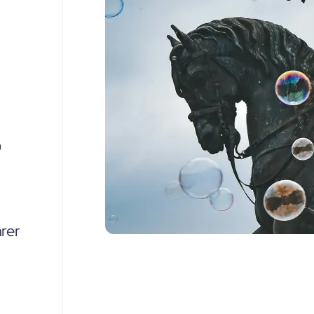
,
rer