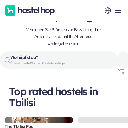
Tbilisi, Georgia
Verdienen Sie Prämien zur Bezahlung Ihrer
Aufenthalte, damit Ihr Abenteuer
weitergehen kann.
Wo hüpfst du?
Überall • Jede Woche • Gäste hinzufügen
Top rated hostels in
Tbilisi
The Tbilisi Pod