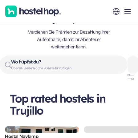
Trujillo, Peru
Verdienen Sie Prämien zur Bezahlung Ihrer
Aufenthalte, damit Ihr Abenteuer
weitergehen kann.
Wo hüpfst du?
Überall • Jede Woche • Gäste hinzufügen
Top rated hostels in
Trujillo
Hostal Naylamp