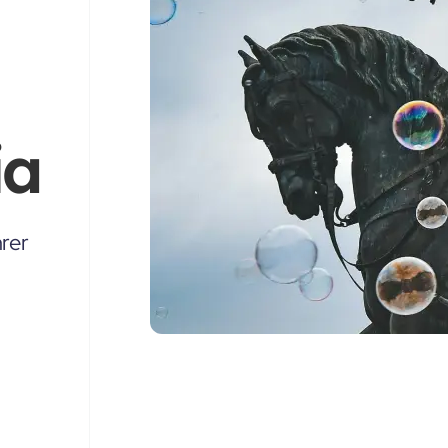
ia
rer