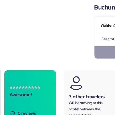
Buchun
Wählen 
Gesamt
Awesome!
7 other travelers
Will be staying at this
hostel between the
0 reviews