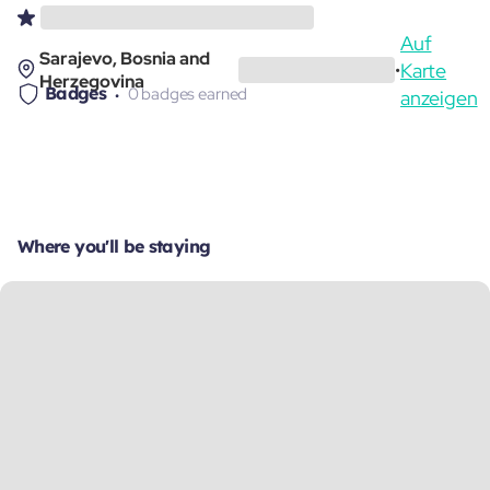
Auf
Sarajevo, Bosnia and
Karte
•
Herzegovina
Badges
0 badges earned
anzeigen
Where you'll be staying