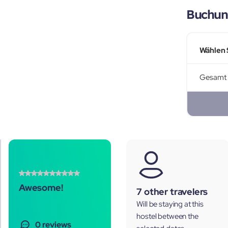
Buchun
Wählen 
Gesamt
Awesome!
7 other travelers
Will be staying at this
hostel between the
0 reviews