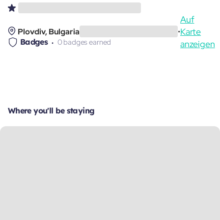
Auf
Karte
Plovdiv, Bulgaria
•
Badges
0 badges earned
anzeigen
Where you'll be staying