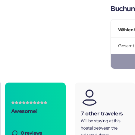
Buchun
Wählen 
Gesamt
Awesome!
7 other travelers
Will be staying at this
hostel between the
0 reviews