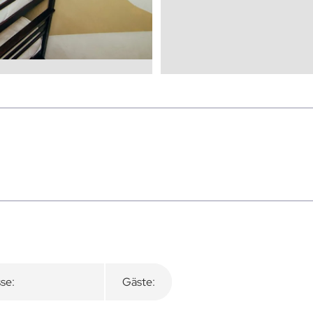
se:
Gäste: