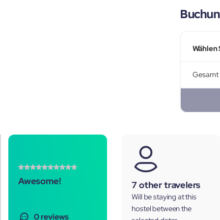
Buchun
Wählen 
Gesamt
Awesome!
7 other travelers
Will be staying at this
hostel between the
0 reviews