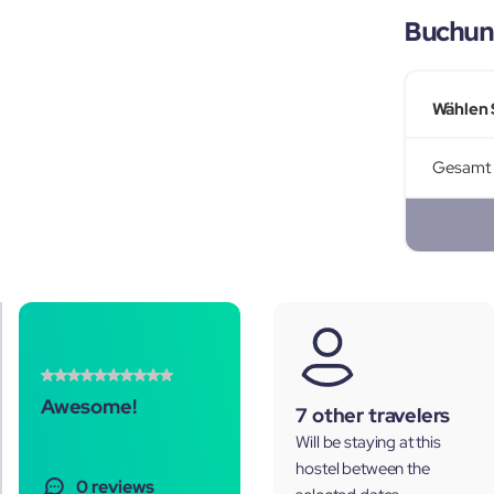
Buchun
Wählen 
Gesamt
Awesome!
7 other travelers
Will be staying at this
hostel between the
0 reviews