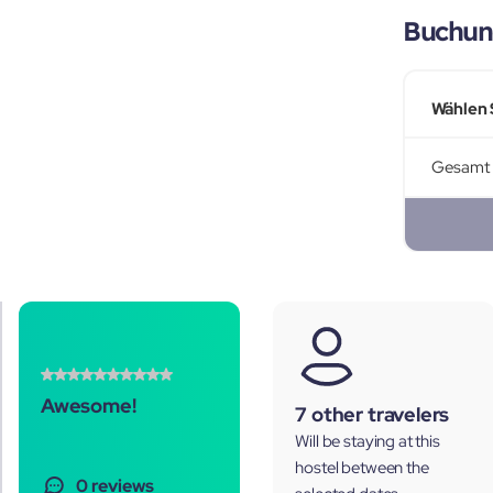
Buchun
Wählen 
Gesamt
Awesome!
7 other travelers
Will be staying at this
hostel between the
0 reviews