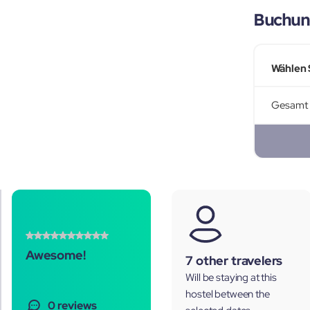
Buchun
Wählen 
Gesamt
Awesome!
7 other travelers
Will be staying at this
hostel between the
0 reviews