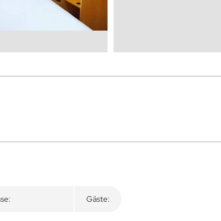
se:
Gäste: