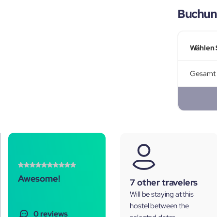
Buchun
Wählen 
Gesamt
Awesome!
7 other travelers
Will be staying at this
hostel between the
0 reviews