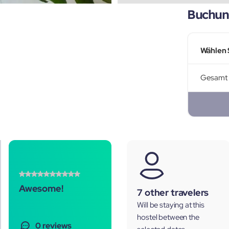
Buchun
Wählen 
Gesamt
Awesome!
7 other travelers
Will be staying at this
hostel between the
0 reviews