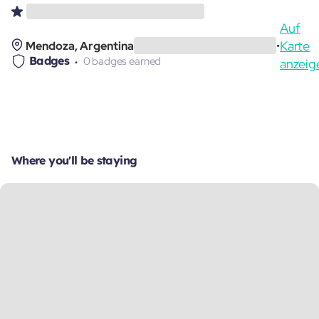
Auf
Karte
Mendoza, Argentina
•
Badges
0 badges earned
anzeig
Where you'll be staying