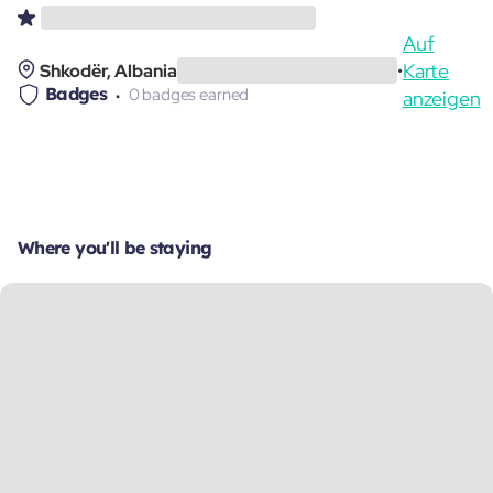
Auf
Karte
Shkodër, Albania
•
Badges
0 badges earned
anzeigen
Where you'll be staying