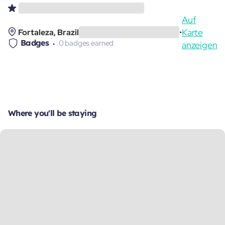
Auf
Karte
Fortaleza, Brazil
•
Badges
0 badges earned
anzeigen
Where you'll be staying