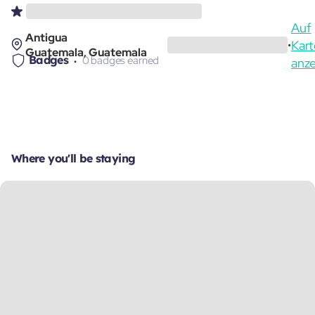
Auf
Antigua
Kart
•
Guatemala, Guatemala
Badges
0 badges earned
anz
Where you'll be staying