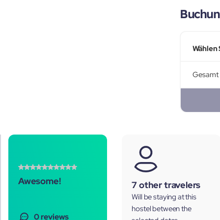
Buchun
Wählen 
Gesamt
Awesome!
7 other travelers
Will be staying at this
hostel between the
0 reviews