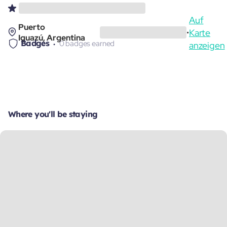
Auf
Puerto
Karte
•
Iguazú, Argentina
Badges
0 badges earned
anzeigen
Where you'll be staying