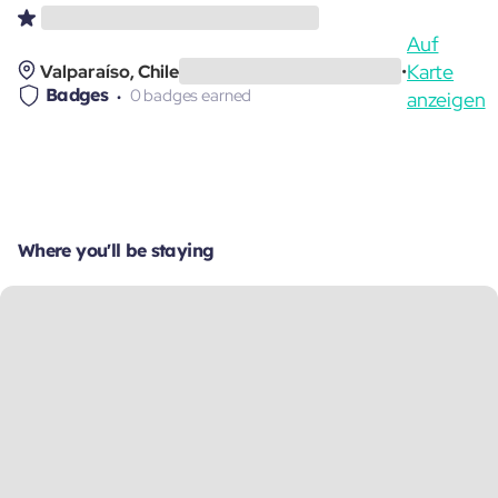
Auf
Karte
Valparaíso, Chile
•
Badges
0 badges earned
anzeigen
Where you'll be staying