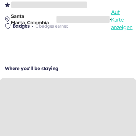
Auf
Santa
Karte
•
Marta, Colombia
Badges
0 badges earned
anzeigen
Where you'll be staying