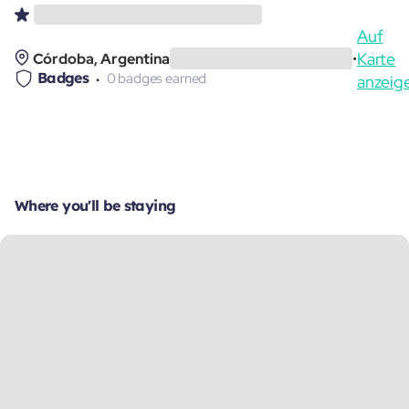
Auf
Karte
Córdoba, Argentina
•
Badges
0 badges earned
anzeig
Where you'll be staying