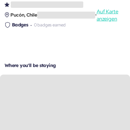
Auf Karte
Pucón, Chile
•
anzeigen
Badges
0 badges earned
Where you'll be staying