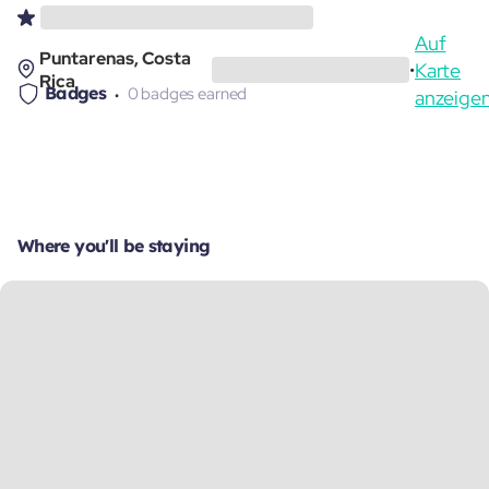
Auf
Puntarenas, Costa
Karte
•
Rica
Badges
0 badges earned
anzeige
Where you'll be staying