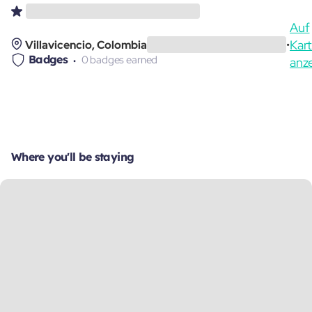
Auf
Kar
Villavicencio, Colombia
•
Badges
0 badges earned
anz
Where you'll be staying