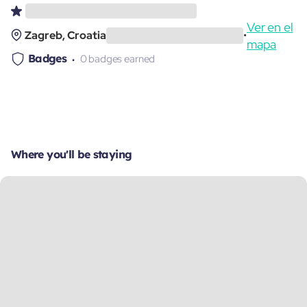
Ver en el
Zagreb, Croatia
•
mapa
Badges
0 badges earned
Where you'll be staying