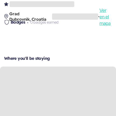
Ver
Grad
en el
•
Dubrovnik, Croatia
Badges
0 badges earned
mapa
Where you'll be staying