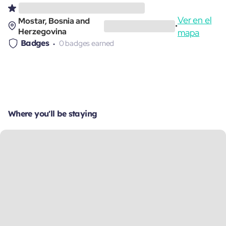
Ver en el
Mostar, Bosnia and
•
Herzegovina
mapa
Badges
0 badges earned
Where you'll be staying