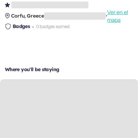
Ver en el
Corfu, Greece
•
mapa
Badges
0 badges earned
Where you'll be staying