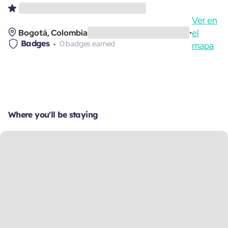
Ver en
el
Bogotá, Colombia
•
Badges
0 badges earned
mapa
Where you'll be staying