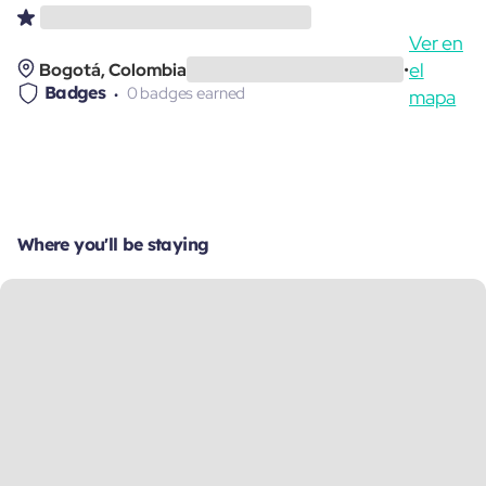
Ver en
el
Bogotá, Colombia
•
Badges
0 badges earned
mapa
Where you'll be staying