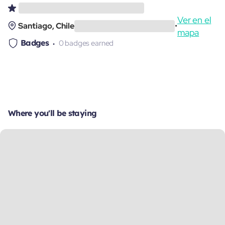
Ver en el
Santiago, Chile
•
mapa
Badges
0 badges earned
Where you'll be staying