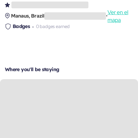
Ver en el
Manaus, Brazil
•
mapa
Badges
0 badges earned
Where you'll be staying